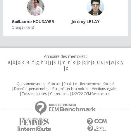
Guillaume HOUDAYER
Jérémy LE LAY
Orange (Paris)
Annuaire des membres :
a
b
c
d
e
f
g
h
i
j
k
l
m
n
o
p
q
r
s
t
u
v
w
x
y
z
Qui sommes nous
Contact
Publicité
Recrutement
Societé
Données personnelles
Paramétrer les cookies
Mentions légales
Tous les articles
Corrections
© 2022 CCM Benchmark