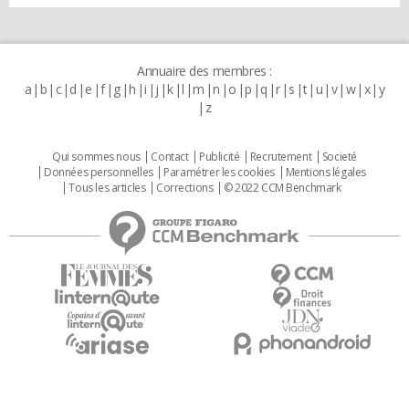
Annuaire des membres :
a
b
c
d
e
f
g
h
i
j
k
l
m
n
o
p
q
r
s
t
u
v
w
x
y
z
Qui sommes nous
Contact
Publicité
Recrutement
Societé
Données personnelles
Paramétrer les cookies
Mentions légales
Tous les articles
Corrections
© 2022 CCM Benchmark