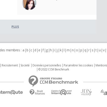
PLUS
 des membres :
a
b
c
d
e
f
g
h
i
j
k
l
m
n
o
p
q
r
s
t
u
v
Recrutement
Societé
Données personnelles
Paramétrer les cookies
Mentions
© 2022 CCM Benchmark