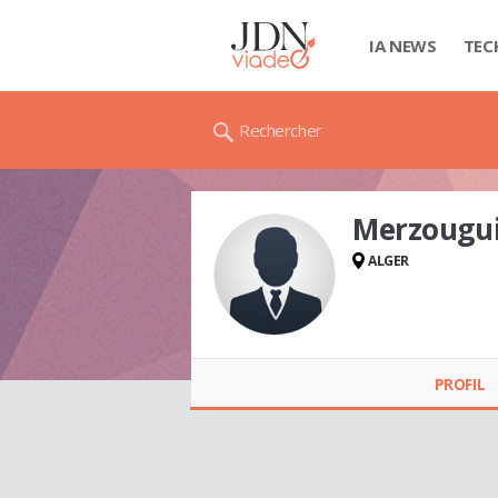
IA NEWS
TEC
Rechercher
Merzougui
ALGER
Merzougui YACINE
PROFIL