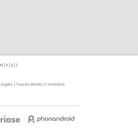
w
x
y
z
 légales
Tous les articles
Corrections