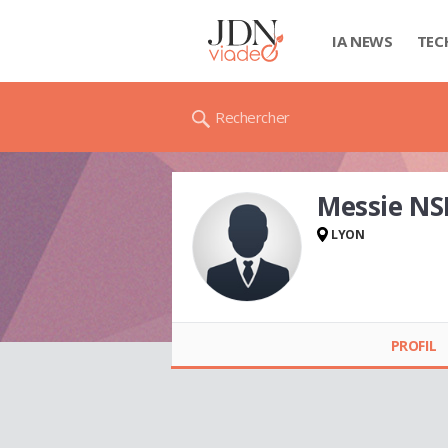
IA NEWS
TEC
Rechercher
Messie N
LYON
Messie NSINGULU
PROFIL