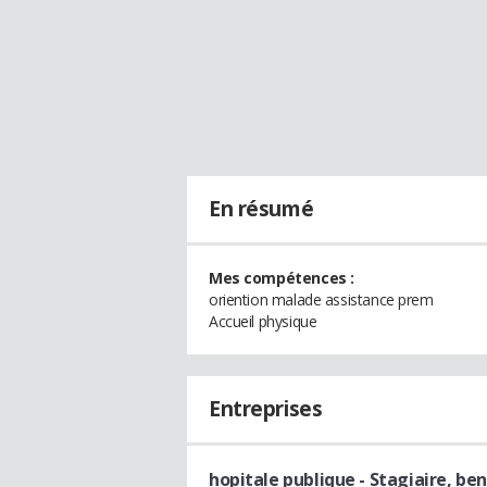
En résumé
Mes compétences :
oriention malade assistance prem
Accueil physique
Entreprises
hopitale publique
- Stagiaire, be