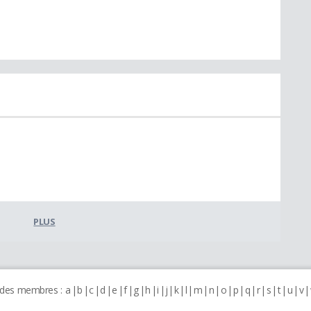
PLUS
 des membres :
a
b
c
d
e
f
g
h
i
j
k
l
m
n
o
p
q
r
s
t
u
v