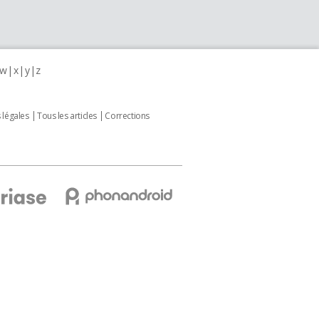
w
x
y
z
 légales
Tous les articles
Corrections