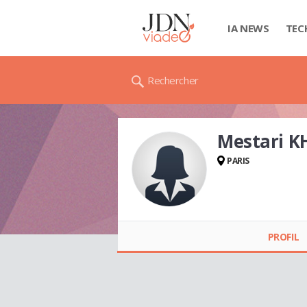
IA NEWS
TEC
Rechercher
Mestari K
PARIS
Mestari
KHALLOUFIA
PROFIL