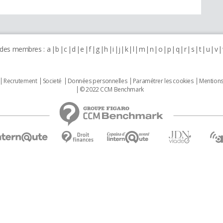
 des membres :
a
b
c
d
e
f
g
h
i
j
k
l
m
n
o
p
q
r
s
t
u
v
Recrutement
Societé
Données personnelles
Paramétrer les cookies
Mentions
© 2022 CCM Benchmark