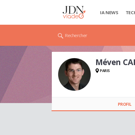
IA NEWS
TEC
Rechercher
Méven CA
PARIS
Méven CAR
PROFIL