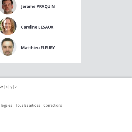
Jerome PRAQUIN
Caroline LESAUX
Matthieu FLEURY
w
x
y
z
 légales
Tous les articles
Corrections