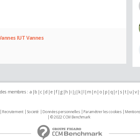
 Vannes IUT Vannes
 des membres :
a
b
c
d
e
f
g
h
i
j
k
l
m
n
o
p
q
r
s
t
u
v
Recrutement
Societé
Données personnelles
Paramétrer les cookies
Mentions
© 2022 CCM Benchmark