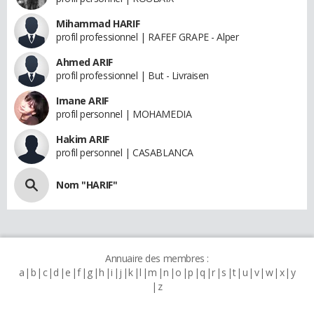
Mihammad HARIF
profil professionnel | RAFEF GRAPE - Alper
Ahmed ARIF
profil professionnel | But - Livraisen
Imane ARIF
profil personnel | MOHAMEDIA
Hakim ARIF
profil personnel | CASABLANCA
Nom "HARIF"
Annuaire des membres :
a
b
c
d
e
f
g
h
i
j
k
l
m
n
o
p
q
r
s
t
u
v
w
x
y
z