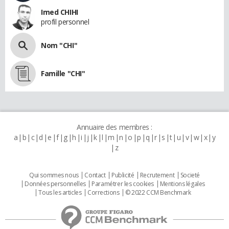
Imed CHIHI
profil personnel
Nom "CHI"
Famille "CHI"
Annuaire des membres :
a
b
c
d
e
f
g
h
i
j
k
l
m
n
o
p
q
r
s
t
u
v
w
x
y
z
Qui sommes nous
Contact
Publicité
Recrutement
Societé
Données personnelles
Paramétrer les cookies
Mentions légales
Tous les articles
Corrections
© 2022 CCM Benchmark