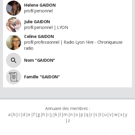
Helene GAIDON
profil personnel
Julie GAIDON
profil personnel | LYON
Celine GAIDON
profil professionnel | Radio Lyon 1ère - Chroniqueuse
radio
Nom "GAIDON"
Famille "GAIDON"
Annuaire des membres :
a
b
c
d
e
f
g
h
i
j
k
l
m
n
o
p
q
r
s
t
u
v
w
x
y
z