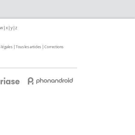
w
x
y
z
 légales
Tous les articles
Corrections