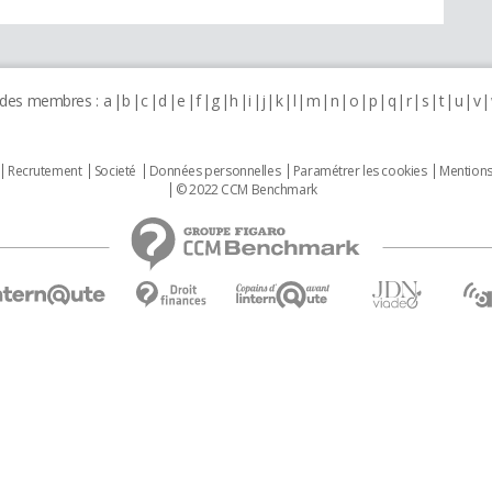
 des membres :
a
b
c
d
e
f
g
h
i
j
k
l
m
n
o
p
q
r
s
t
u
v
Recrutement
Societé
Données personnelles
Paramétrer les cookies
Mentions
© 2022 CCM Benchmark