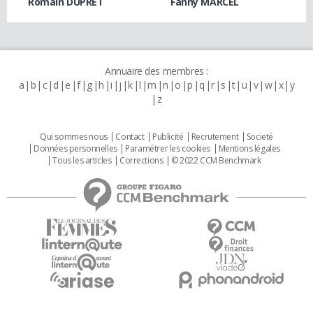
Romain DUPRET
Fanny MARCEL
Annuaire des membres :
a
b
c
d
e
f
g
h
i
j
k
l
m
n
o
p
q
r
s
t
u
v
w
x
y
z
Qui sommes nous
Contact
Publicité
Recrutement
Societé
Données personnelles
Paramétrer les cookies
Mentions légales
Tous les articles
Corrections
© 2022 CCM Benchmark