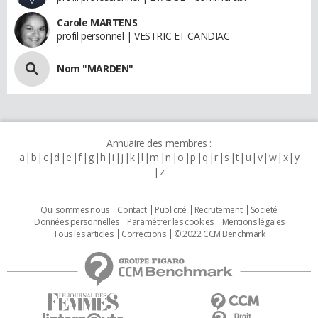
Carole MARTENS
profil personnel | VESTRIC ET CANDIAC
Nom "MARDEN"
Annuaire des membres :
a
b
c
d
e
f
g
h
i
j
k
l
m
n
o
p
q
r
s
t
u
v
w
x
y
z
Qui sommes nous
Contact
Publicité
Recrutement
Societé
Données personnelles
Paramétrer les cookies
Mentions légales
Tous les articles
Corrections
© 2022 CCM Benchmark