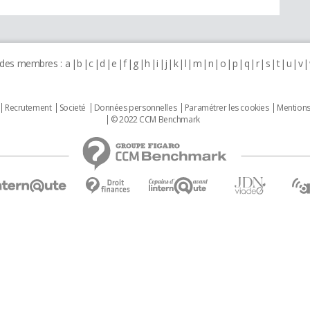
 des membres :
a
b
c
d
e
f
g
h
i
j
k
l
m
n
o
p
q
r
s
t
u
v
Recrutement
Societé
Données personnelles
Paramétrer les cookies
Mentions
© 2022 CCM Benchmark