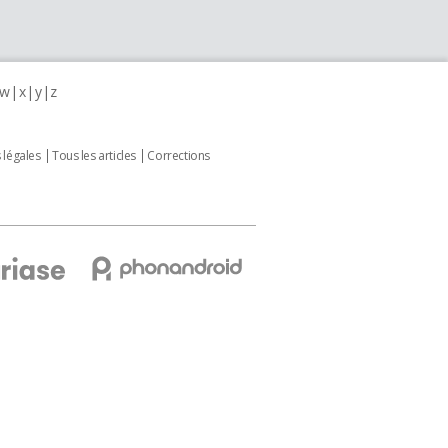
w
x
y
z
 légales
Tous les articles
Corrections