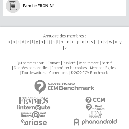
Famille "BONIN"
Annuaire des membres :
a
b
c
d
e
f
g
h
i
j
k
l
m
n
o
p
q
r
s
t
u
v
w
x
y
z
Qui sommes nous
Contact
Publicité
Recrutement
Societé
Données personnelles
Paramétrer les cookies
Mentions légales
Tous les articles
Corrections
© 2022 CCM Benchmark