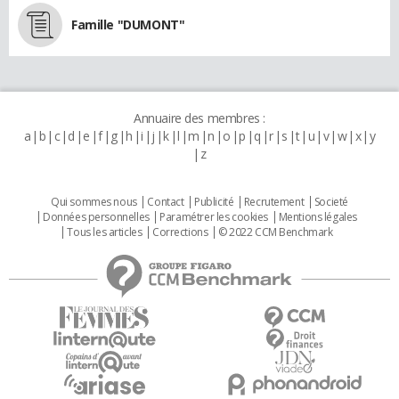
Famille "DUMONT"
Annuaire des membres :
a
b
c
d
e
f
g
h
i
j
k
l
m
n
o
p
q
r
s
t
u
v
w
x
y
z
Qui sommes nous
Contact
Publicité
Recrutement
Societé
Données personnelles
Paramétrer les cookies
Mentions légales
Tous les articles
Corrections
© 2022 CCM Benchmark