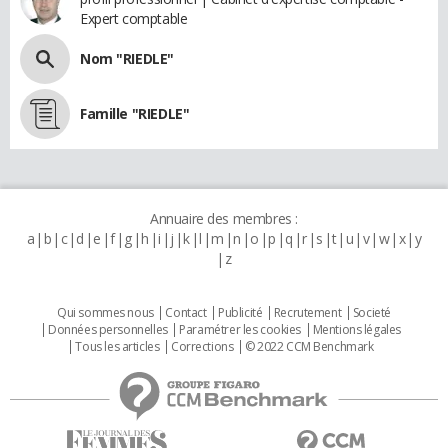
Expert comptable
Nom "RIEDLE"
Famille "RIEDLE"
Annuaire des membres :
a
b
c
d
e
f
g
h
i
j
k
l
m
n
o
p
q
r
s
t
u
v
w
x
y
z
Qui sommes nous
Contact
Publicité
Recrutement
Societé
Données personnelles
Paramétrer les cookies
Mentions légales
Tous les articles
Corrections
© 2022 CCM Benchmark