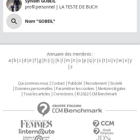
Sylvain GOBEIL
profil personnel | LA TESTE DE BUCH
Nom "GOBEIL"
Annuaire des membres :
a
b
c
d
e
f
g
h
i
j
k
l
m
n
o
p
q
r
s
t
u
v
w
x
y
z
Qui sommes nous
Contact
Publicité
Recrutement
Societé
Données personnelles
Paramétrer les cookies
Mentions légales
Tous les articles
Corrections
© 2022 CCM Benchmark