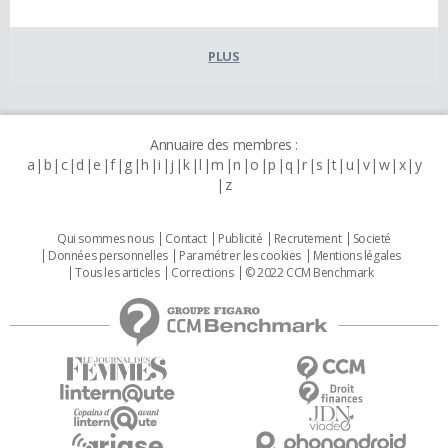
PLUS
Annuaire des membres :
a
b
c
d
e
f
g
h
i
j
k
l
m
n
o
p
q
r
s
t
u
v
w
x
y
z
Qui sommes nous
Contact
Publicité
Recrutement
Societé
Données personnelles
Paramétrer les cookies
Mentions légales
Tous les articles
Corrections
© 2022 CCM Benchmark