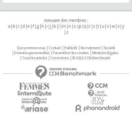
Annuaire des membres :
a
b
c
d
e
f
g
h
i
j
k
l
m
n
o
p
q
r
s
t
u
v
w
x
y
z
Qui sommes nous
Contact
Publicité
Recrutement
Societé
Données personnelles
Paramétrer les cookies
Mentions légales
Tous les articles
Corrections
© 2022 CCM Benchmark