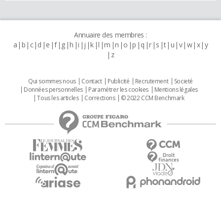
Annuaire des membres :
a
b
c
d
e
f
g
h
i
j
k
l
m
n
o
p
q
r
s
t
u
v
w
x
y
z
Qui sommes nous
Contact
Publicité
Recrutement
Societé
Données personnelles
Paramétrer les cookies
Mentions légales
Tous les articles
Corrections
© 2022 CCM Benchmark