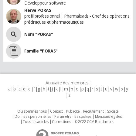
Développeur software
Herve PORAS
profil professionnel | Pharmaleads - Chef des opérations
précliniques et pharmaceutiques
Nom "PORAS"
Famille "PORAS"
Annuaire des membres :
a
b
c
d
e
f
g
h
i
j
k
l
m
n
o
p
q
r
s
t
u
v
w
x
y
z
Qui sommes nous
Contact
Publicité
Recrutement
Societé
Données personnelles
Paramétrer les cookies
Mentions légales
Tous les articles
Corrections
© 2022 CCM Benchmark