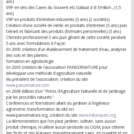
ans)
VRP en vins des Caves du Souvent ets Galaud à St Emilion , (1,5
ans)
VRP en produits d'entretien industriels (5 ans) (2 sociétés)
Création d'une société de vente en produits d'entretien (5 ans) puis
Gérant et fabricant des produits (formules personnelles) (5 ans)
Chimiste professionnel 3 ans puis gérant de cette société pendant
5 ans avec formulations à Façon
En 2000 création d'un établissement de traitement d'eau, analyses
des sols et des plantes.
formation en agrobiologie
En 2003 création de l'association PANSERNATURE pour
développer une méthode d'agriculture naturelle
élu président de l'association. création du site
www.pansernature.com
en 2008 édition d'un "Précis d'Agriculture Naturelle et de Jardinage
par les procédés naturels"
Conférences et formations allant du jardinier à l'ingénieur
agronome. transformation du site en:
www.pansernature.org, création du site
www.naturoparc.org
La démonstration que l'on peut jardiner, cultiver, sans aucun
produit chimique, ni utiliser aucun pesticide ou OGM, pour obtenir
des fruits et des légumes énergétiquement sains, en quantité et en