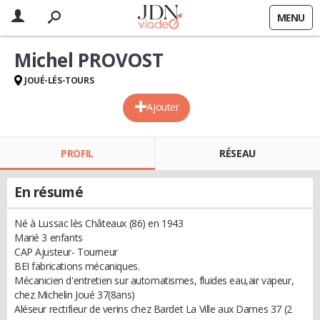
MENU
Michel PROVOST
JOUÉ-LÉS-TOURS
Ajouter
PROFIL
RÉSEAU
En résumé
Né à Lussac lès Châteaux (86) en 1943
Marié 3 enfants
CAP Ajusteur- Tourneur
BEI fabrications mécaniques.
Mécanicien d'entretien sur automatismes, fluides eau,air vapeur,
chez Michelin Joué 37(8ans)
Aléseur rectifieur de verins chez Bardet La Ville aux Dames 37 (2