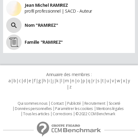
Jean Michel RAMIREZ
profil professionnel | SACD - Auteur
Nom "RAMIREZ"
Famille "RAMIREZ"
Annuaire des membres :
a
b
c
d
e
f
g
h
i
j
k
l
m
n
o
p
q
r
s
t
u
v
w
x
y
z
Qui sommes nous
Contact
Publicité
Recrutement
Societé
Données personnelles
Paramétrer les cookies
Mentions légales
Tous les articles
Corrections
© 2022 CCM Benchmark