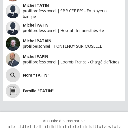
Michel TATIN
profil professionnel | SBB CFF FFS - Employer de
banque
Michel PATIN
profil professionnel | Hopital - Inf-anesthésiste
Michel PATAIN
profil personnel | FONTENOY SUR MOSELLE
Michel PAPIN
profil professionnel | Loomis France - Chargé d'affaires
Nom "TATIN"
Famille "TATIN"
Annuaire des membres :
a
b
c
d
e
f
g
h
i
j
k
l
m
n
o
p
q
r
s
t
u
v
w
x
y