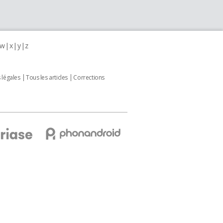
w
x
y
z
 légales
Tous les articles
Corrections