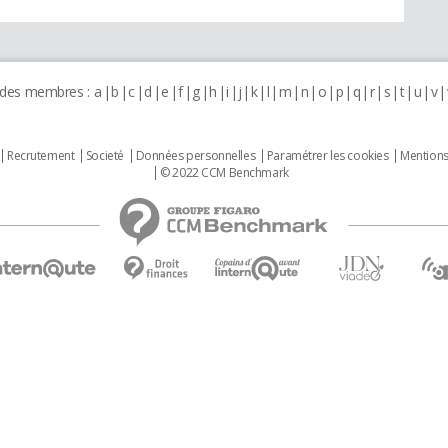
 des membres :
a
b
c
d
e
f
g
h
i
j
k
l
m
n
o
p
q
r
s
t
u
v
Recrutement
Societé
Données personnelles
Paramétrer les cookies
Mentions
© 2022 CCM Benchmark