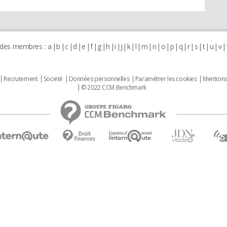
 des membres :
a
b
c
d
e
f
g
h
i
j
k
l
m
n
o
p
q
r
s
t
u
v
Recrutement
Societé
Données personnelles
Paramétrer les cookies
Mentions
© 2022 CCM Benchmark