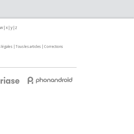
w
x
y
z
 légales
Tous les articles
Corrections