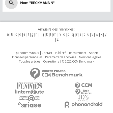
Nom "BECKMANNN"
Annuaire des membres :
a
b
c
d
e
f
g
h
i
j
k
l
m
n
o
p
q
r
s
t
u
v
w
x
y
z
Qui sommes nous
Contact
Publicité
Recrutement
Societé
Données personnelles
Paramétrer les cookies
Mentions légales
Tous les articles
Corrections
© 2022 CCM Benchmark