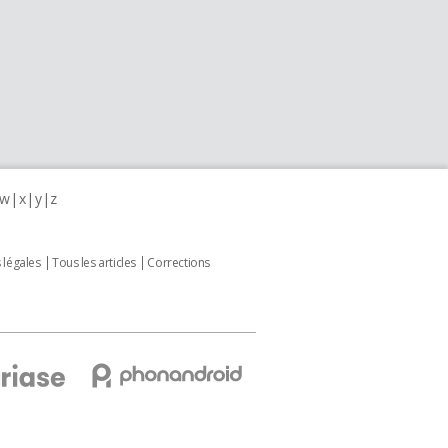
w
x
y
z
 légales
Tous les articles
Corrections