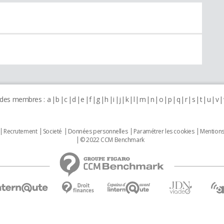
 des membres :
a
b
c
d
e
f
g
h
i
j
k
l
m
n
o
p
q
r
s
t
u
v
Recrutement
Societé
Données personnelles
Paramétrer les cookies
Mentions
© 2022 CCM Benchmark