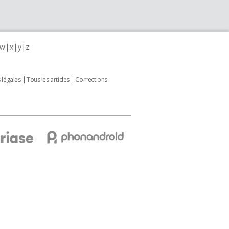
w
x
y
z
 légales
Tous les articles
Corrections