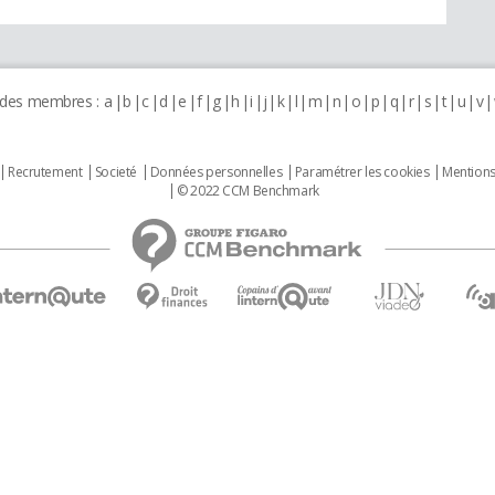
 des membres :
a
b
c
d
e
f
g
h
i
j
k
l
m
n
o
p
q
r
s
t
u
v
Recrutement
Societé
Données personnelles
Paramétrer les cookies
Mentions
© 2022 CCM Benchmark