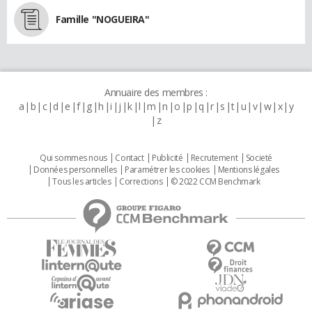
Famille "NOGUEIRA"
Annuaire des membres :
a
b
c
d
e
f
g
h
i
j
k
l
m
n
o
p
q
r
s
t
u
v
w
x
y
z
Qui sommes nous
Contact
Publicité
Recrutement
Societé
Données personnelles
Paramétrer les cookies
Mentions légales
Tous les articles
Corrections
© 2022 CCM Benchmark