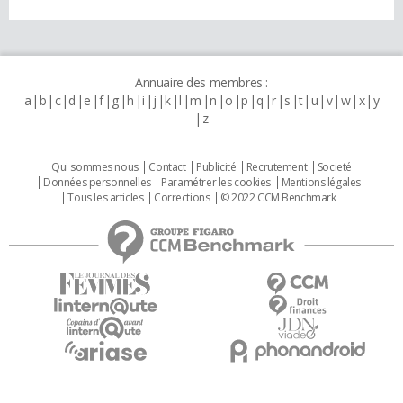
Annuaire des membres :
a
b
c
d
e
f
g
h
i
j
k
l
m
n
o
p
q
r
s
t
u
v
w
x
y
z
Qui sommes nous
Contact
Publicité
Recrutement
Societé
Données personnelles
Paramétrer les cookies
Mentions légales
Tous les articles
Corrections
© 2022 CCM Benchmark