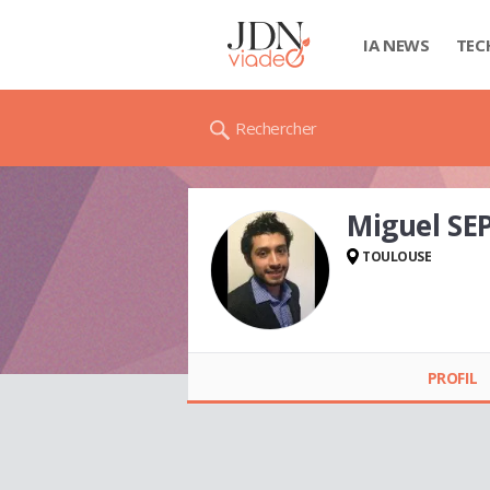
IA NEWS
TEC
Rechercher
Miguel S
TOULOUSE
Miguel SEPÚLVEDA
VEGA
PROFIL