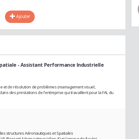
Ajouter
patiale
- Assistant Performance Industrielle
ue et de résolution de problèmes (mamagement visuel,
ns des prestations de l'entreprise qui travaillent pour la FAL du
des structures Aéronautiques et Spatiales
a V5 (Ressort Aéronautique/cône d'un lanceur de fusée)