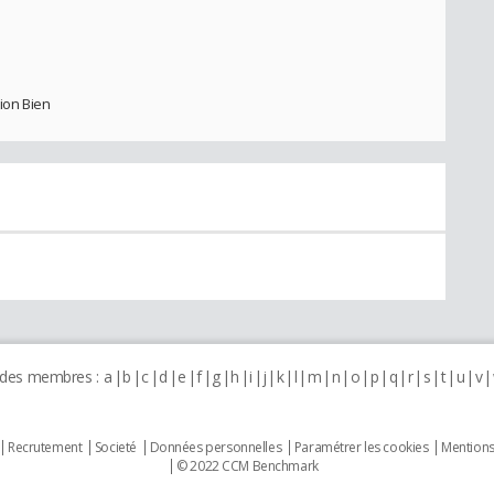
ion Bien
 des membres :
a
b
c
d
e
f
g
h
i
j
k
l
m
n
o
p
q
r
s
t
u
v
Recrutement
Societé
Données personnelles
Paramétrer les cookies
Mentions
© 2022 CCM Benchmark