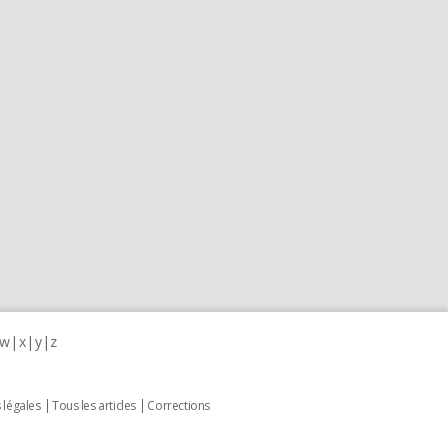
w
x
y
z
 légales
Tous les articles
Corrections