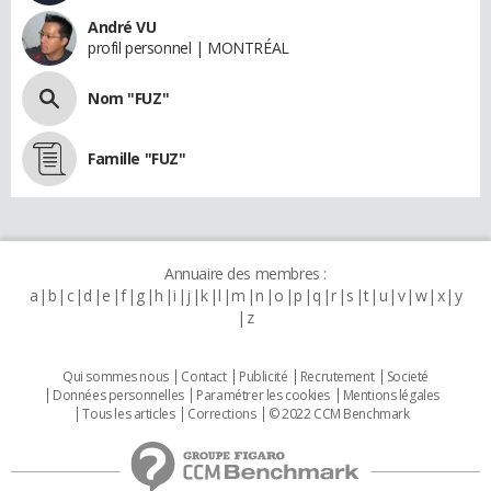
André VU
profil personnel | MONTRÉAL
Nom "FUZ"
Famille "FUZ"
Annuaire des membres :
a
b
c
d
e
f
g
h
i
j
k
l
m
n
o
p
q
r
s
t
u
v
w
x
y
z
Qui sommes nous
Contact
Publicité
Recrutement
Societé
Données personnelles
Paramétrer les cookies
Mentions légales
Tous les articles
Corrections
© 2022 CCM Benchmark