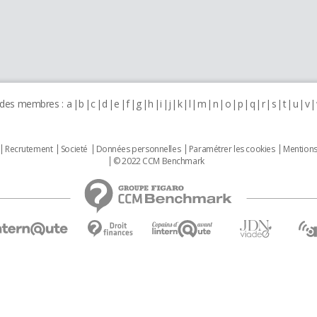
 des membres :
a
b
c
d
e
f
g
h
i
j
k
l
m
n
o
p
q
r
s
t
u
v
Recrutement
Societé
Données personnelles
Paramétrer les cookies
Mentions
© 2022 CCM Benchmark