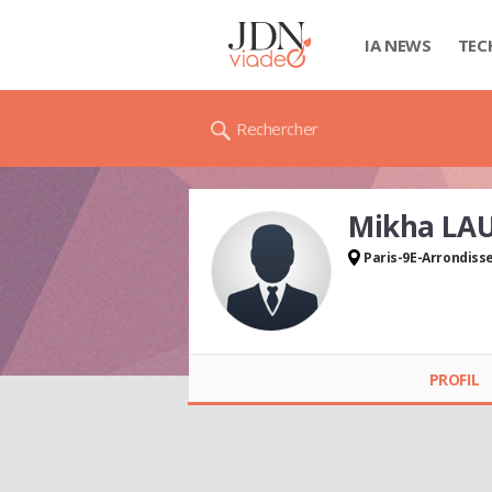
IA NEWS
TEC
Rechercher
Mikha LA
Paris-9E-Arrondis
Mikha LAURA
PROFIL