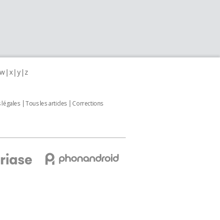
w
x
y
z
 légales
Tous les articles
Corrections