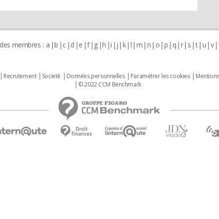
 des membres :
a
b
c
d
e
f
g
h
i
j
k
l
m
n
o
p
q
r
s
t
u
v
Recrutement
Societé
Données personnelles
Paramétrer les cookies
Mentions
© 2022 CCM Benchmark