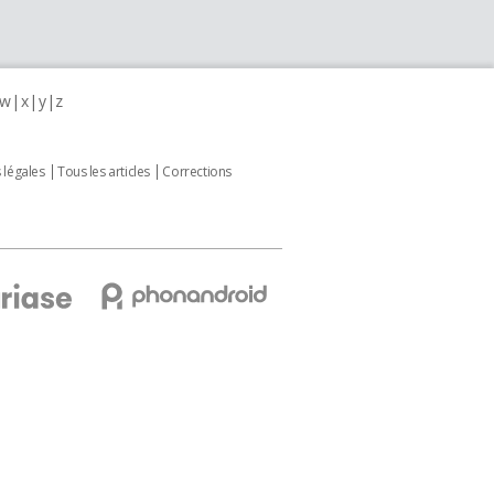
w
x
y
z
 légales
Tous les articles
Corrections