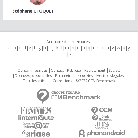
Stéphane CHOQUET
Annuaire des membres :
a
b
c
d
e
f
g
h
i
j
k
l
m
n
o
p
q
r
s
t
u
v
w
x
y
z
Qui sommes nous
Contact
Publicité
Recrutement
Societé
Données personnelles
Paramétrer les cookies
Mentions légales
Tous les articles
Corrections
© 2022 CCM Benchmark