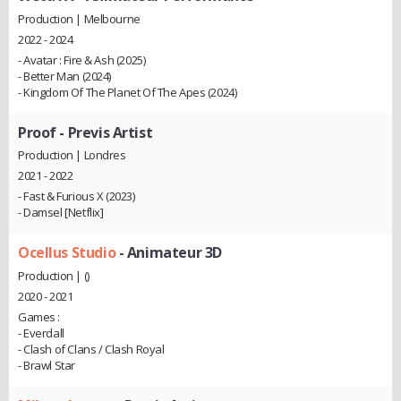
Production | Melbourne
2022 - 2024
- Avatar : Fire & Ash (2025)
- Better Man (2024)
- Kingdom Of The Planet Of The Apes (2024)
Proof
- Previs Artist
Production | Londres
2021 - 2022
- Fast & Furious X (2023)
- Damsel [Netflix]
Ocellus Studio
- Animateur 3D
Production | ()
2020 - 2021
Games :
- Everdall
- Clash of Clans / Clash Royal
- Brawl Star