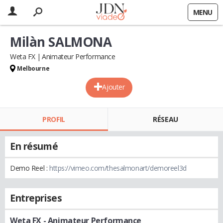
MENU
Milàn SALMONA
Weta FX
Animateur Performance
Melbourne
Ajouter
PROFIL
RÉSEAU
En résumé
Demo Reel :
https://vimeo.com/thesalmonart/demoreel3d
Entreprises
Weta FX
- Animateur Performance