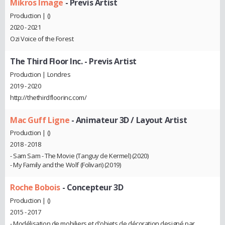
Mikros Image
- Previs Artist
Production | ()
2020 - 2021
Ozi Voice of the Forest
The Third Floor Inc.
- Previs Artist
Production | Londres
2019 - 2020
http://thethirdfloorinc.com/
Mac Guff Ligne
- Animateur 3D / Layout Artist
Production | ()
2018 - 2018
- Sam Sam - The Movie (Tanguy de Kermel) (2020)
- My Family and the Wolf (Folivari) (2019)
Roche Bobois
- Concepteur 3D
Production | ()
2015 - 2017
- Modélisation de mobiliers et d'objets de décoration designé par