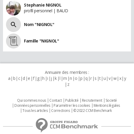
Stephanie NIGNOL
profil personnel | BAUD
Nom "NIGNOL"
Famille "NIGNOL"
Annuaire des membres :
a
b
c
d
e
f
g
h
i
j
k
l
m
n
o
p
q
r
s
t
u
v
w
x
y
z
Qui sommes nous
Contact
Publicité
Recrutement
Societé
Données personnelles
Paramétrer les cookies
Mentions légales
Tous les articles
Corrections
© 2022 CCM Benchmark