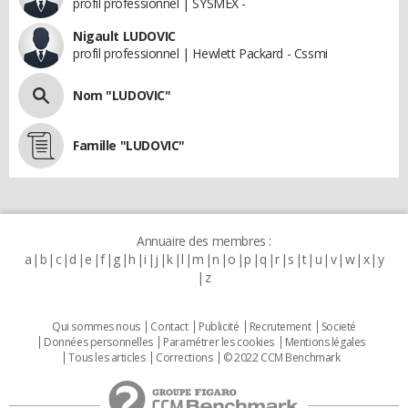
profil professionnel | SYSMEX -
Nigault LUDOVIC
profil professionnel | Hewlett Packard - Cssmi
Nom "LUDOVIC"
Famille "LUDOVIC"
Annuaire des membres :
a
b
c
d
e
f
g
h
i
j
k
l
m
n
o
p
q
r
s
t
u
v
w
x
y
z
Qui sommes nous
Contact
Publicité
Recrutement
Societé
Données personnelles
Paramétrer les cookies
Mentions légales
Tous les articles
Corrections
© 2022 CCM Benchmark