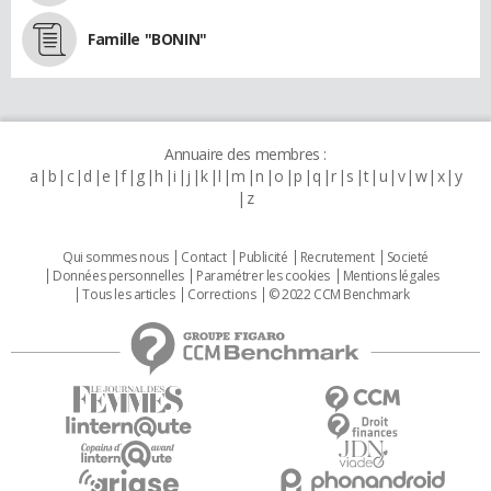
Famille "BONIN"
Annuaire des membres :
a
b
c
d
e
f
g
h
i
j
k
l
m
n
o
p
q
r
s
t
u
v
w
x
y
z
Qui sommes nous
Contact
Publicité
Recrutement
Societé
Données personnelles
Paramétrer les cookies
Mentions légales
Tous les articles
Corrections
© 2022 CCM Benchmark