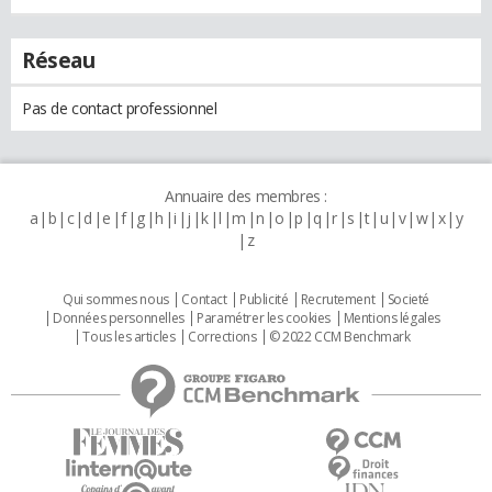
Réseau
Pas de contact professionnel
Annuaire des membres :
a
b
c
d
e
f
g
h
i
j
k
l
m
n
o
p
q
r
s
t
u
v
w
x
y
z
Qui sommes nous
Contact
Publicité
Recrutement
Societé
Données personnelles
Paramétrer les cookies
Mentions légales
Tous les articles
Corrections
© 2022 CCM Benchmark