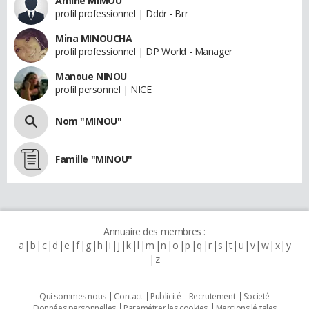
Amine MIMOU
profil professionnel | Dddr - Brr
Mina MINOUCHA
profil professionnel | DP World - Manager
Manoue NINOU
profil personnel | NICE
Nom "MINOU"
Famille "MINOU"
Annuaire des membres :
a
b
c
d
e
f
g
h
i
j
k
l
m
n
o
p
q
r
s
t
u
v
w
x
y
z
Qui sommes nous
Contact
Publicité
Recrutement
Societé
Données personnelles
Paramétrer les cookies
Mentions légales