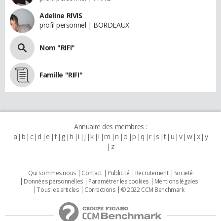
Adeline RIVIS
profil personnel | BORDEAUX
Nom "RIFI"
Famille "RIFI"
Annuaire des membres :
a
b
c
d
e
f
g
h
i
j
k
l
m
n
o
p
q
r
s
t
u
v
w
x
y
z
Qui sommes nous
Contact
Publicité
Recrutement
Societé
Données personnelles
Paramétrer les cookies
Mentions légales
Tous les articles
Corrections
© 2022 CCM Benchmark