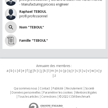
- Manufacturing process engineer
Raphael TEBOUL
profil professionnel
Nom "TEBOUL"
Famille "TEBOUL"
Annuaire des membres :
a
b
c
d
e
f
g
h
i
j
k
l
m
n
o
p
q
r
s
t
u
v
w
x
y
z
Qui sommes nous
Contact
Publicité
Recrutement
Societé
Données personnelles
Paramétrer les cookies
Mentions légales
Tous les articles
Corrections
© 2022 CCM Benchmark