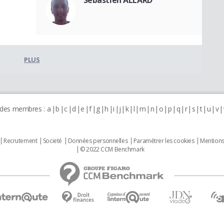
PLUS
 des membres :
a
b
c
d
e
f
g
h
i
j
k
l
m
n
o
p
q
r
s
t
u
v
Recrutement
Societé
Données personnelles
Paramétrer les cookies
Mentions
© 2022 CCM Benchmark