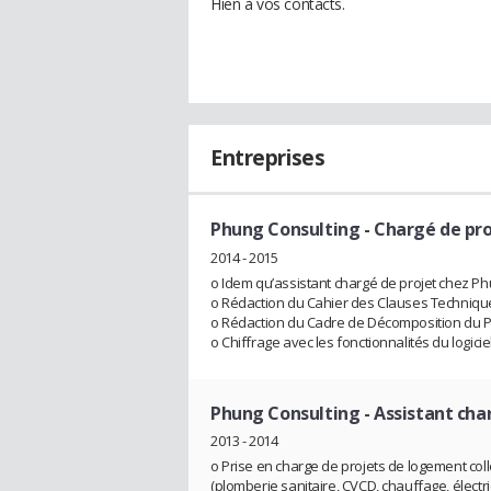
Hien à vos contacts.
Entreprises
Phung Consulting
- Chargé de pr
2014 - 2015
o Idem qu’assistant chargé de projet chez P
o Rédaction du Cahier des Clauses Techniques
o Rédaction du Cadre de Décomposition du Pri
o Chiffrage avec les fonctionnalités du logicie
Phung Consulting
- Assistant cha
2013 - 2014
o Prise en charge de projets de logement collec
(plomberie sanitaire, CVCD, chauffage, électr