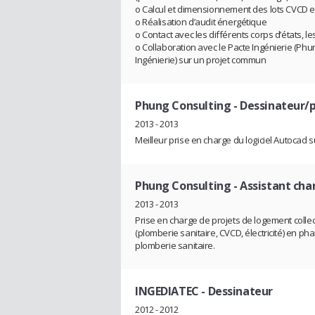
o Calcul et dimensionnement des lots CVCD e
o Réalisation d’audit énergétique
o Contact avec les différents corps d’états, le
o Collaboration avec le Pacte Ingénierie (Phu
Ingénierie) sur un projet commun
Phung Consulting
- Dessinateur/
2013 - 2013
Meilleur prise en charge du logiciel Autocad s
Phung Consulting
- Assistant ch
2013 - 2013
Prise en charge de projets de logement collect
(plomberie sanitaire, CVCD, électricité) en p
plomberie sanitaire.
INGEDIATEC
- Dessinateur
2012 - 2012