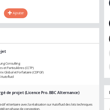
Ajouter
ojet
hung Consulting
 et Particulières (CCTP)
x Global et Forfaitaire (CDPGF)
l Autofluid
rgé de projet (Licence Pro. BBC Alternance)
tif et tertiaire avec la réalisation sur Autofluid des lots techniques
icité) en phase de conception.