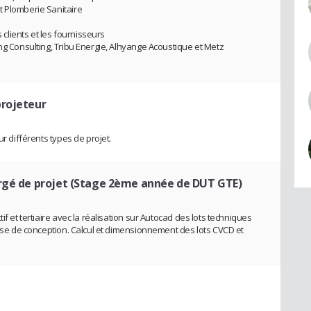
t Plomberie Sanitaire
s clients et les fournisseurs
ng Consulting, Tribu Energie, Alhyange Acoustique et Metz
projeteur
ur différents types de projet.
argé de projet (Stage 2ème année de DUT GTE)
if et tertiaire avec la réalisation sur Autocad des lots techniques
hase de conception. Calcul et dimensionnement des lots CVCD et