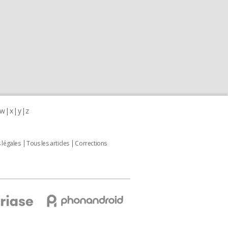
w
x
y
z
 légales
Tous les articles
Corrections