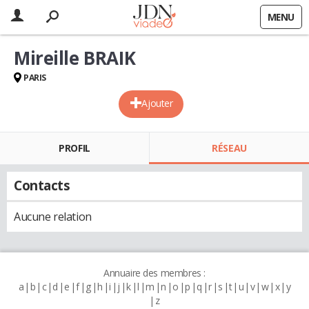
MENU
Mireille BRAIK
PARIS
Ajouter
PROFIL
RÉSEAU
Contacts
Aucune relation
Annuaire des membres :
a
b
c
d
e
f
g
h
i
j
k
l
m
n
o
p
q
r
s
t
u
v
w
x
y
z