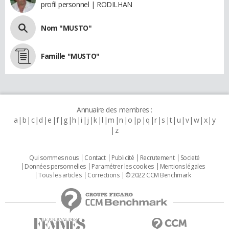
profil personnel | RODILHAN
Nom "MUSTO"
Famille "MUSTO"
Annuaire des membres :
a
b
c
d
e
f
g
h
i
j
k
l
m
n
o
p
q
r
s
t
u
v
w
x
y
z
Qui sommes nous
Contact
Publicité
Recrutement
Societé
Données personnelles
Paramétrer les cookies
Mentions légales
Tous les articles
Corrections
© 2022 CCM Benchmark