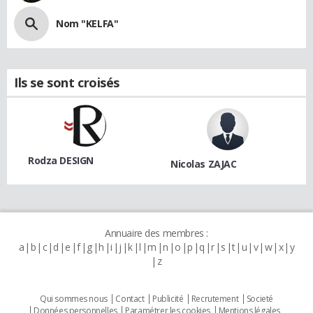
Nom "KELFA"
Ils se sont croisés
Rodza DESIGN
Nicolas ZAJAC
Annuaire des membres :
a
b
c
d
e
f
g
h
i
j
k
l
m
n
o
p
q
r
s
t
u
v
w
x
y
z
Qui sommes nous
Contact
Publicité
Recrutement
Societé
Données personnelles
Paramétrer les cookies
Mentions légales