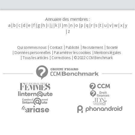
Annuaire des membres :
a
b
c
d
e
f
g
h
i
j
k
l
m
n
o
p
q
r
s
t
u
v
w
x
y
z
Qui sommes nous
Contact
Publicité
Recrutement
Societé
Données personnelles
Paramétrer les cookies
Mentions légales
Tous les articles
Corrections
© 2022 CCM Benchmark