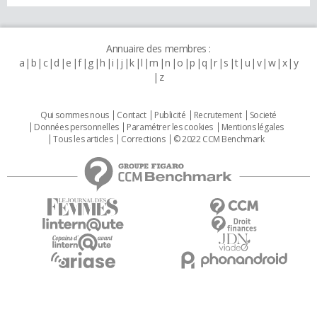
Annuaire des membres :
a
b
c
d
e
f
g
h
i
j
k
l
m
n
o
p
q
r
s
t
u
v
w
x
y
z
Qui sommes nous
Contact
Publicité
Recrutement
Societé
Données personnelles
Paramétrer les cookies
Mentions légales
Tous les articles
Corrections
© 2022 CCM Benchmark