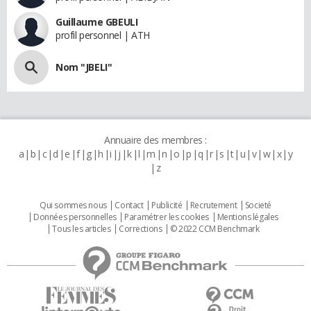
Guillaume GBEULI
profil personnel | ATH
Nom "JBELI"
Annuaire des membres :
a
b
c
d
e
f
g
h
i
j
k
l
m
n
o
p
q
r
s
t
u
v
w
x
y
z
Qui sommes nous
Contact
Publicité
Recrutement
Societé
Données personnelles
Paramétrer les cookies
Mentions légales
Tous les articles
Corrections
© 2022 CCM Benchmark